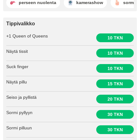
perseen nuolenta
kamerashow
sormet
Tippivalikko
+1 Queen of Queens
10 TKN
Näytä tissit
10 TKN
Suck finger
10 TKN
Näytä pillu
15 TKN
Seiso ja pyllistä
20 TKN
Sormi pyllyyn
30 TKN
Sormi pilluun
30 TKN