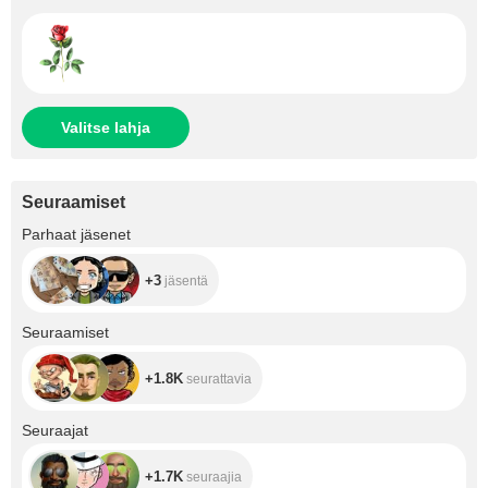
Valitse lahja
Seuraamiset
+3
Parhaat jäsenet
+3
jäsentä
+1.8K
Seuraamiset
+1.8K
seurattavia
+1.7K
Seuraajat
+1.7K
seuraajia