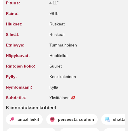
Pituus:
4'11"
Paino:
99 lb
Hiukset:
Ruskeat
Silmät:
Ruskeat
Etnisyys:
Tummaihoinen
Häpykarvat:
Huolitellut
Rintojen koko:
Suuret
Pylly:
Keskikokoinen
Nymfomaani:
Kyllä
Suhdetila:
Yksittäinen
Kiinnostuksen kohteet
anaalileikit
perseestä suuhun
chattailu