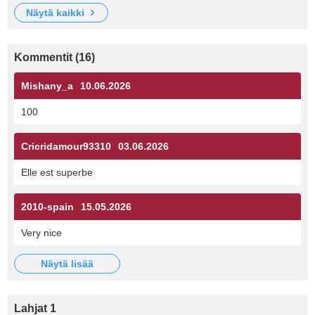
näytä kaikki
Kommentit (16)
Mishany_a
10.06.2026
100
Cricridamour93310
03.06.2026
Elle est superbe
2010-spain
15.05.2026
Very nice
näytä lisää
Lahjat 1