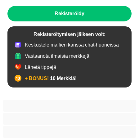
Rekisteröidy
Rekisteröitymisen jälkeen voit:
Keskustele mallien kanssa chat-huoneissa
Vastaanota ilmaisia merkkejä
Lähetä tippejä
+ BONUS!
10 Merkkiä!
18+ teinejä
Aasialaisia
Ajeltuja pilluja