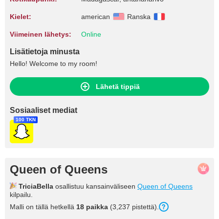
Kielet:
american
Ranska
Viimeinen lähetys:
Online
Lisätietoja minusta
Hello! Welcome to my room!
Lähetä tippiä
Sosiaaliset mediat
100 TKN
Queen of Queens
TriciaBella
osallistuu kansainväliseen
Queen of Queens
kilpailu.
Malli on tällä hetkellä
18 paikka
(3,237 pistettä).