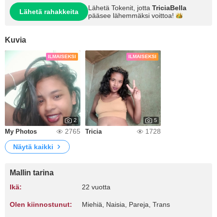
Lähetä Tokenit, jotta
TriciaBella
Lähetä rahakkeita
pääsee lähemmäksi
voittoa!
Kuvia
ILMAISEKSI
ILMAISEKSI
2
5
2765
1728
My Photos
Tricia
Näytä kaikki
Mallin tarina
Ikä:
22 vuotta
Olen kiinnostunut:
Miehiä, Naisia, Pareja, Trans