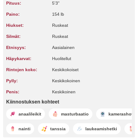
Pituus:
5'3"
Paino:
154 lb
Hiukset:
Ruskeat
Silmät:
Ruskeat
Etnisyys:
Aasialainen
Häpykarvat:
Huolitellut
Rintojen koko:
Keskikokoiset
Pylly:
Keskikokoinen
Penis:
Keskikoinen
Kiinnostuksen kohteet
anaalileikit
masturbaatio
kamerashow
nainti
tanssia
laukeamishetki