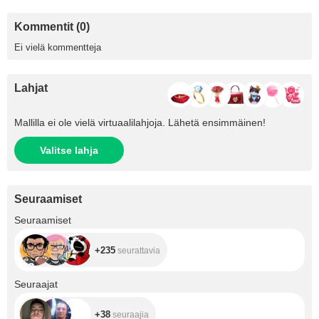
Kommentit (0)
Ei vielä kommentteja
Lahjat
Mallilla ei ole vielä virtuaalilahjoja. Lähetä ensimmäinen!
Valitse lahja
Seuraamiset
+235
Seuraamiset
+235
seurattavia
+38
Seuraajat
+38
seuraajia