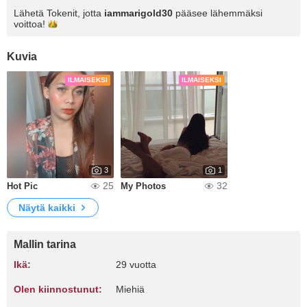
Lähetä Tokenit, jotta
iammarigold30
pääsee lähemmäksi
voittoa!
Kuvia
ILMAISEKSI
ILMAISEKSI
3
1
25
32
Hot Pic
My Photos
Näytä kaikki
Mallin tarina
Ikä:
29 vuotta
Olen kiinnostunut:
Miehiä