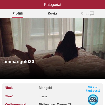
iammarigold30
Kategoriat
Profiili
Kuvia
Chat
iammarigold30
Nimi:
Marigold
Mikä on
FanBoost?
Olen:
Trans
Kotikaupunki:
Philippines, Tagum City