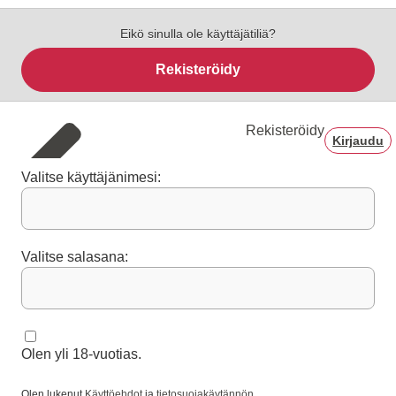
Eikö sinulla ole käyttäjätiliä?
Rekisteröidy
Rekisteröidy
Kirjaudu
Valitse käyttäjänimesi:
Valitse salasana:
Olen yli 18-vuotias.
Olen lukenut
Käyttöehdot
ja
tietosuojakäytännön
.