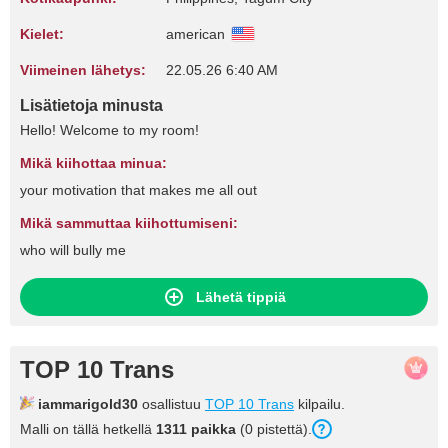
Kielet:
american
Viimeinen lähetys:
22.05.26 6:40 AM
Lisätietoja minusta
Hello! Welcome to my room!
Mikä kiihottaa minua:
your motivation that makes me all out
Mikä sammuttaa kiihottumiseni:
who will bully me
Lähetä tippiä
TOP 10 Trans
iammarigold30
osallistuu
TOP 10 Trans
kilpailu.
Malli on tällä hetkellä
1311 paikka
(0 pistettä).