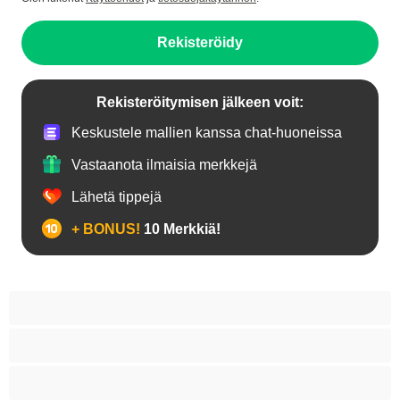
Rekisteröidy
Rekisteröitymisen jälkeen voit:
Keskustele mallien kanssa chat-huoneissa
Vastaanota ilmaisia merkkejä
Lähetä tippejä
+ BONUS!
10 Merkkiä!
18+ teinejä
Aasialaisia
Ajeltuja pilluja